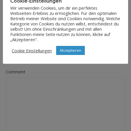
Cookie-Einstellungen
Wir verwenden Cookies, um dir ein perfektes
Webseiten-Erlebnis zu ermöglichen. Für den optimalen
E-Mail-Adresse
Betrieb meiner Website sind Cookies notwendig. Welche
*
Kategorie von Cookies du nutzen willst, entscheidest du
selbst! Um ohne Einschränkungen und mit allen
Funktionen meine Seite nutzen zu können, klicke auf
„Akzeptieren“.
Website
Cookie Einstellungen
Akzeptieren
Comment