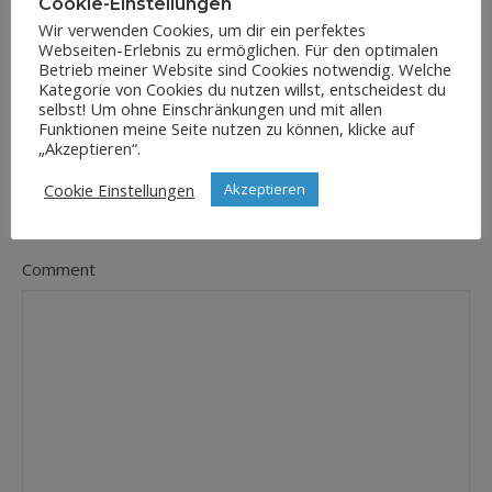
Cookie-Einstellungen
Wir verwenden Cookies, um dir ein perfektes
Webseiten-Erlebnis zu ermöglichen. Für den optimalen
E-Mail-Adresse
Betrieb meiner Website sind Cookies notwendig. Welche
*
Kategorie von Cookies du nutzen willst, entscheidest du
selbst! Um ohne Einschränkungen und mit allen
Funktionen meine Seite nutzen zu können, klicke auf
„Akzeptieren“.
Website
Cookie Einstellungen
Akzeptieren
Comment