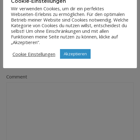
Cookie-Einstellungen
Wir verwenden Cookies, um dir ein perfektes
Webseiten-Erlebnis zu ermöglichen. Für den optimalen
E-Mail-Adresse
Betrieb meiner Website sind Cookies notwendig. Welche
*
Kategorie von Cookies du nutzen willst, entscheidest du
selbst! Um ohne Einschränkungen und mit allen
Funktionen meine Seite nutzen zu können, klicke auf
„Akzeptieren“.
Website
Cookie Einstellungen
Akzeptieren
Comment