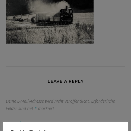
LEAVE A REPLY
Deine E-Mail-Adresse wird nicht veröffentlicht.
Erforderliche
Felder sind mit
*
markiert
Name
*