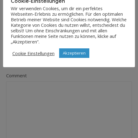
Cookie-Einstellungen
Wir verwenden Cookies, um dir ein perfektes
Webseiten-Erlebnis zu ermöglichen. Für den optimalen
E-Mail-Adresse
Betrieb meiner Website sind Cookies notwendig. Welche
*
Kategorie von Cookies du nutzen willst, entscheidest du
selbst! Um ohne Einschränkungen und mit allen
Funktionen meine Seite nutzen zu können, klicke auf
„Akzeptieren“.
Website
Cookie Einstellungen
Akzeptieren
Comment