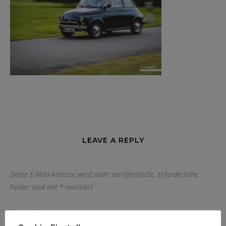
LEAVE A REPLY
Deine E-Mail-Adresse wird nicht veröffentlicht.
Erforderliche
Felder sind mit
*
markiert
Name
*