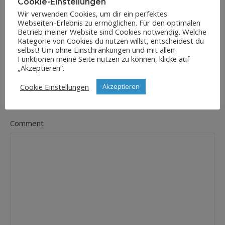
Cookie-Einstellungen
Wir verwenden Cookies, um dir ein perfektes
Webseiten-Erlebnis zu ermöglichen. Für den optimalen
E-Mail-Adresse
Betrieb meiner Website sind Cookies notwendig. Welche
*
Kategorie von Cookies du nutzen willst, entscheidest du
selbst! Um ohne Einschränkungen und mit allen
Funktionen meine Seite nutzen zu können, klicke auf
„Akzeptieren“.
Website
Cookie Einstellungen
Akzeptieren
Comment