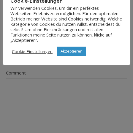
Cookie-Einstellungen
Wir verwenden Cookies, um dir ein perfektes
Webseiten-Erlebnis zu ermöglichen. Für den optimalen
E-Mail-Adresse
Betrieb meiner Website sind Cookies notwendig. Welche
*
Kategorie von Cookies du nutzen willst, entscheidest du
selbst! Um ohne Einschränkungen und mit allen
Funktionen meine Seite nutzen zu können, klicke auf
„Akzeptieren“.
Website
Cookie Einstellungen
Akzeptieren
Comment