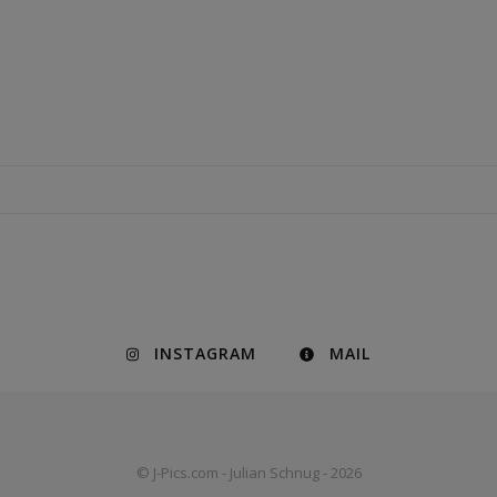
INSTAGRAM
MAIL
© J-Pics.com - Julian Schnug - 2026