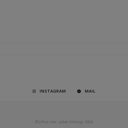
INSTAGRAM
MAIL
© J-Pics.com - Julian Schnug - 2026