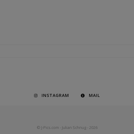
INSTAGRAM
MAIL
© J-Pics.com - Julian Schnug - 2026