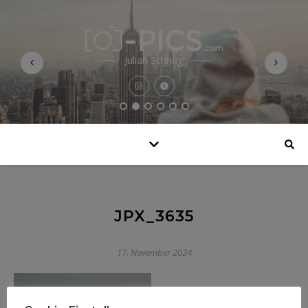
Julian Schnug
JPX_3635
17. November 2024