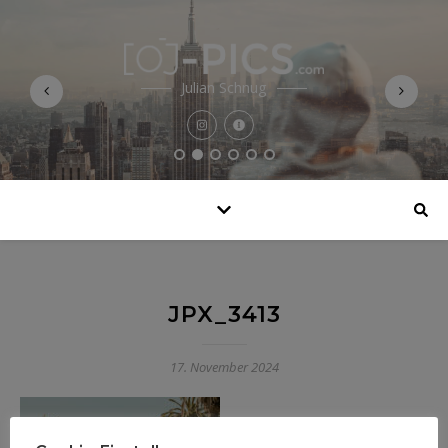
Julian Schnug
JPX_3413
17. November 2024