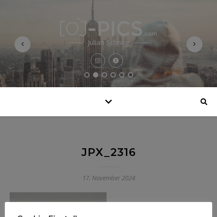
Julian Schnug
JPX_2316
17. November 2024