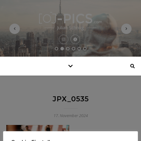
Julian Schnug
JPX_0535
17. November 2024