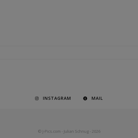
INSTAGRAM
MAIL
© J-Pics.com - Julian Schnug - 2026