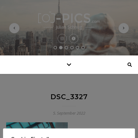
Julian Schnug
DSC_3327
5. September 2022